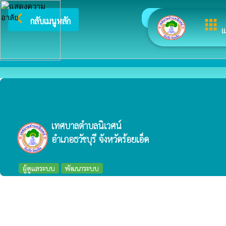
arrow_back_ios
ยินดีต้อนรับสู่เว็บไซต
กลับเมนูหลัก
apps
เ
เทศบาลตำบลนิเวศน์
อำเภอธวัชบุรี จังหวัดร้อยเอ็ด
ผู้ดูแลระบบ
พัฒนาระบบ