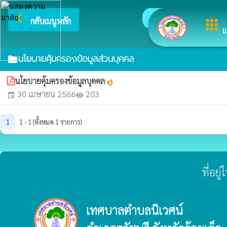
arrow_back_ios
ยินดีต
กลับเมนูหลัก
apps
เ
นโยบายคุ้มครองข้อมูลส่วนบุคคล
folder
นโยบายคุ้มครองข้อมูลบุคคล
whatshot
30 เมษายน 2566
203
event
visibility
1
1 - 1 (ทั้งหมด 1 รายการ)
ที่อย
เทศบาลตำบลนิเวศน์