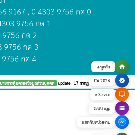
356 9167 , 0 4303 9756 กด 0
 4303 9756 กด 1
3 9756 กด 2
03 9756 กด 3
3 9756 กด 4
home
เมนูหลัก
verified
ITA 2026
บายการคุ้มครองข้อมูลส่วนบุคคล
update : 17 กรกฎาคม 2569
desktop_windows
e-Service
view_list
ระบบ egp
แชทกับหน่วยงาน