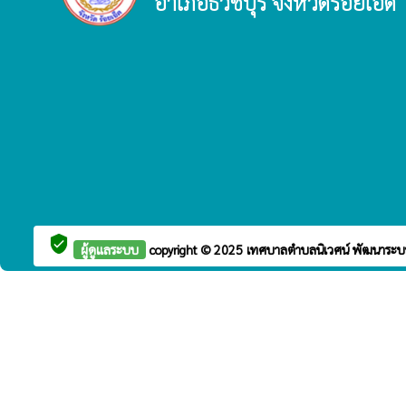
อำเภอธวัชบุรี จังหวัดร้อยเอ็ด
verified_user
ผู้ดูแลระบบ
copyright © 2025
เทศบาลตำบลนิเวศน์
พัฒนาระบ