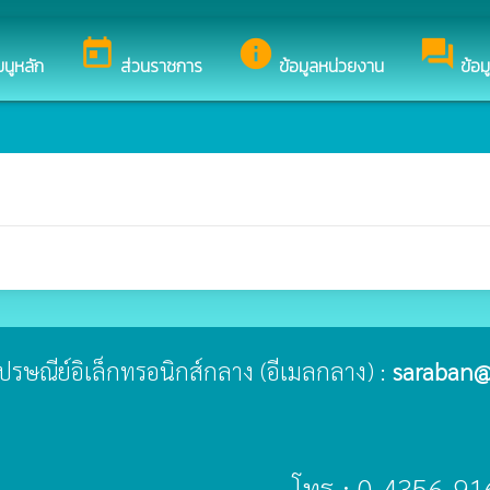
้อนรับสู่เว็บไซต์ของ เทศบาลตำบลนิเวศน์
today
info
forum
มนูหลัก
ส่วนราชการ
ข้อมูลหน่วยงาน
ข้อม
ู่ไปรษณีย์อิเล็กทรอนิกส์กลาง (อีเมลกลาง) :
saraban@
โทร : 0-4356-91