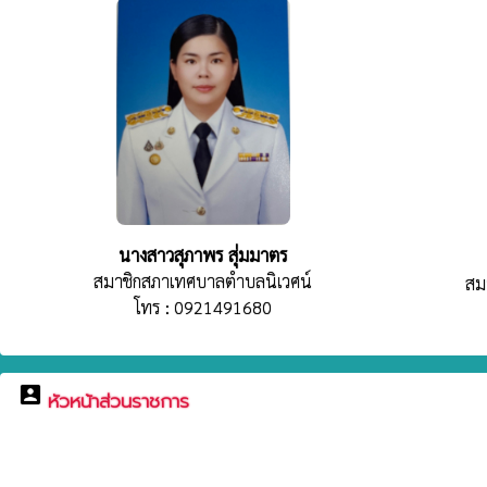
นางสาวสุภาพร สุ่มมาตร
สมาชิกสภาเทศบาลตำบลนิเวศน์
สม
โทร : 0921491680
account_box
หัวหน้าส่วนราชการ