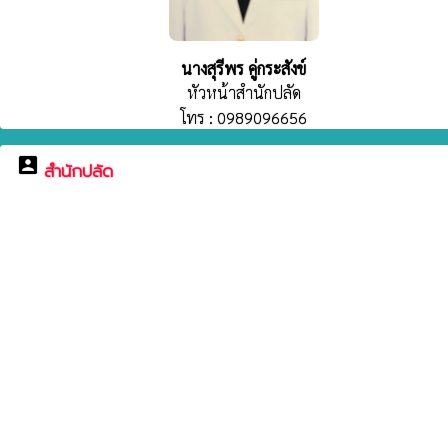
นางสุรีพร คู่กระสังข์
หัวหน้าสำนักปลัด
โทร : 0989096656
account_box
สำนักปลัด