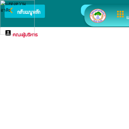
arrow_back_ios
ยินดีต้อนรับสู่เว
กลับเมนูหลัก
apps
เ
account_box
คณะผู้บริหาร