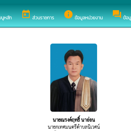
็บไซต์ของ เทศบาลตำบลนิเวศน์
today
info
forum
มนูหลัก
ส่วนราชการ
ข้อมูลหน่วยงาน
ข้อม
นายณรงค์ฤทธิ์ นาอ่อน
นายกเทศมนตรีตำบลนิเวศน์