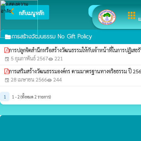
arrow_back_ios
ยินดีต้อนรับ
กลับเมนูหลัก
apps
เ
การสร้างวัฒนธรรม No Gift Policy
folder
การปลูกจิตสำนึกหรือสร้างวัฒนธรรมให้กับเจ้าหน้าที่ในการปฏิเส
5 กุมภาพันธ์ 2567
221
event
visibility
การเสริมสร้างวัฒนธรรมองค์กร ตามมาตรฐานทางจริยธรรม ปี 25
28 เมษายน 2566
244
event
visibility
1
1 - 2 (ทั้งหมด 2 รายการ)