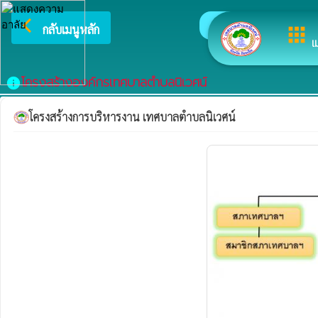
arrow_back_ios
ยินดีต้อ
กลับเมนูหลัก
apps
เ
โครงสร้างองค์กรเทศบาลตำบลนิเวศน์
info
โครงสร้างการบริหารงาน เทศบาลตำบลนิเวศน์