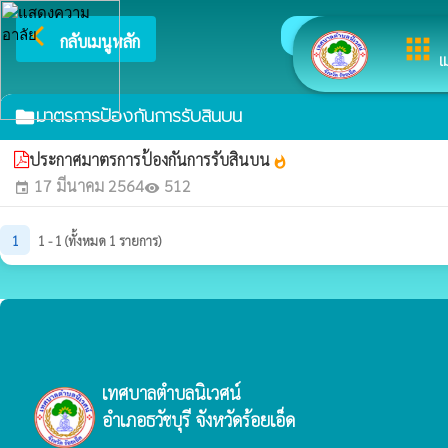
arrow_back_ios
ยินดีต้อ
กลับเมนูหลัก
apps
เ
มาตรการป้องกันการรับสินบน
folder
ประกาศมาตรการป้องกันการรับสินบน
whatshot
17 มีนาคม 2564
512
event
visibility
1
1 - 1 (ทั้งหมด 1 รายการ)
เทศบาลตำบลนิเวศน์
อำเภอธวัชบุรี จังหวัดร้อยเอ็ด