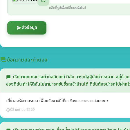
refresh
คลิกที่รูปเพื่อเปลี่ยนรหัสใหม่
ส่งข้อมูล
send
ข้อความและคำตอบ
question_answer
เรียนายกเทศบาลตำบลนิเวศน์ ดิฉัน นางณัฐฐินันท์ กระลาม อยู่บ้านเ
chat_bubble
ของดิฉัน ทำให้ดิฉันไม่สามารถขับขี่รถเข้าบ้านได้ ดิฉันต้องนำรถไปฝาก
เดี่ยวลงรับตามระบบ เพื่อแจ้งงานที่เกี่ยวข้องทราบตรวจสอบนะคะ
08 เมษายน 2569
schedule