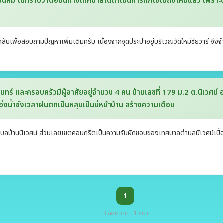
นนิคม ไม่ทราบว่าตอนนี้ทางเทศบาลได้ดำเนินการแก้ไขไปถึงไหนแล้ว เพราะป
กลับเพื่อสอบถามปัญหาเพิ่มเติมครับ เนื่องจากจุดประปาอยู่บริเวณวัดใหม่ชัยวารี จึ
ร์ และครอบครัวมีผู้อาศัยอยู่จำนวน 4 คน บ้านเลขที่ 179 ม.2 ต.นิเวศน์ อ ธ
แอ่งน้ำขังเวลาฝนตกเป็นหลุมเป็นบ่หน้าบ้าน สร้างความเดือน
ลตำบลบ้านนิเวศน์ ส่วนเลยเขตคอนกรีตเป็นความรับผิดชอบของเทศบาลตำบลนิเวศน์เบ
1
3 ข้อความ · 1 หน้า