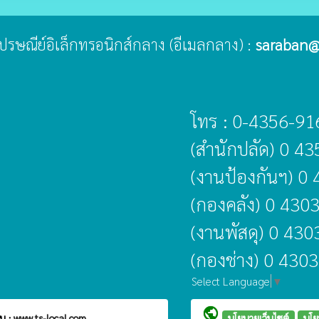
ู่ไปรษณีย์อิเล็กทรอนิกส์กลาง (อีเมลกลาง) :
saraban@
โทร : 0-4356-91
(สำนักปลัด) 0 4
(งานป้องกันฯ) 0
(กองคลัง) 0 430
(งานพัสดุ) 0 43
(กองช่าง) 0 430
Select Language
▼
public
บ :
www.ts-local.com
นโยบายเว็บไซต์
นโย