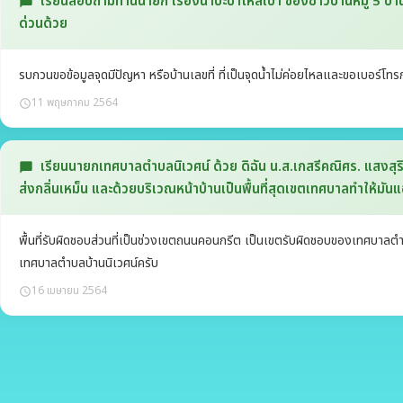
เรียนสอบถามท่านนายก เรื่องน้ำปะปาไหลเบา ของชาวบ้านหมู่ 5 บ้า
chat_bubble
ด่วนด้วย
รบกวนขอข้อมูลจุดมีปัญหา หรือบ้านเลขที่ ที่เป็นจุดน้ำไม่ค่อยไหลและขอเบอร์โทร
11 พฤษภาคม 2564
schedule
เรียนนายกเทศบาลตำบลนิเวศน์ ด้วย ดิฉัน น.ส.เกสรีคณิศร. แสงสุรินท
chat_bubble
ส่งกลิ่นเหม็น และด้วยบริเวณหน้าบ้านเป็นพื้นที่สุดเขตเทศบาลทำให้มัน
พื้นที่รับผิดชอบส่วนที่เป็นช่วงเขตถนนคอนกรีต เป็นเขตรับผิดชอบของเทศบา
เทศบาลตำบลบ้านนิเวศน์ครับ
16 เมษายน 2564
schedule