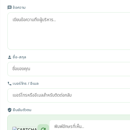
ข้อความ
message
ชื่อ-สกุล
person
เบอร์โทร / อีเมล
phone
ยืนยันตัวตน
verified_user