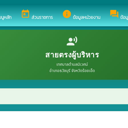
ับสู่เว็บไซต์ของ เทศบาลตำบลนิเวศน์
today
info
forum
มนูหลัก
ส่วนราชการ
ข้อมูลหน่วยงาน
ข้อม
record_voice_over
สายตรงผู้บริหาร
เทศบาลตำบลนิเวศน์
อำเภอธวัชบุรี จังหวัดร้อยเอ็ด