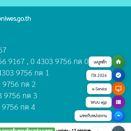
niwes.go.th
67
356 9167 , 0 4303 9756 กด 0
home
เมนูหลัก
 4303 9756 กด 1
verified
ITA 2026
3 9756 กด 2
desktop_windows
e-Service
03 9756 กด 3
view_list
ระบบ egp
3 9756 กด 4
แชทกับหน่วยงาน
บายการคุ้มครองข้อมูลส่วนบุคคล
update : 17 กรกฎาคม 2569