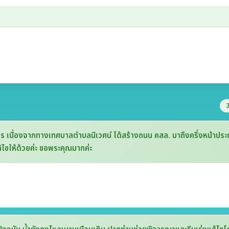
3
ญจร เนื่องจากทางเทศบาลตำบลนิเวศน์ ได้สร้างถนน คสล. มาถึงครึ่งหน้าประต
้ไขให้ด้วยค่ะ ขอพระคุณมากค่ะ