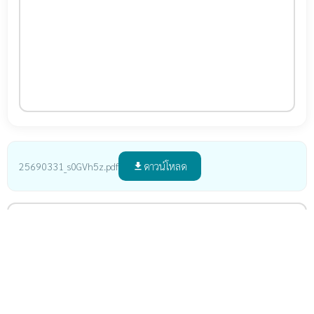
ดาวน์โหลด
25690331_s0GVh5z.pdf
file_download