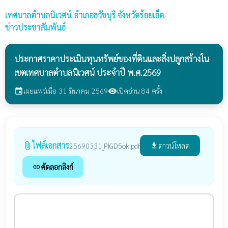
เทศบาลตำบลนิเวศน์
อำเภอธวัชบุรี จังหวัดร้อยเอ็ด
›
ข่าวประชาสัมพันธ์
ประกาศราคาประเมินทุนทรัพย์ของที่ดินและสิ่งปลูกสร้างใน
เขตเทศบาลตำบลนิเวศน์ ประจำปี พ.ศ.2569
เผยแพร่เมื่อ 31 มีนาคม 2569
เปิดอ่าน 84 ครั้ง
event
visibility
ไฟล์เอกสาร
attach_file
ดาวน์โหลด
25690331_PIGD5ok.pdf
file_download
คัดลอกลิงก์
link