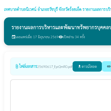
เทศบาลตำบลนิเวศน์
อำเภอธวัชบุรี จังหวัดร้อยเอ็ด
›
รายงานผลการบริ
รายงานผลการบริหารและพัฒนาทรัพยากรบุคคลป
เผยแพร่เมื่อ 17 มิถุนายน 2569
เปิดอ่าน 34 ครั้ง
event
visibility
ไฟล์เอกสาร
attach_file
ดาวน์โหลด
25690617_EycQmRO.pdf
file_download
link