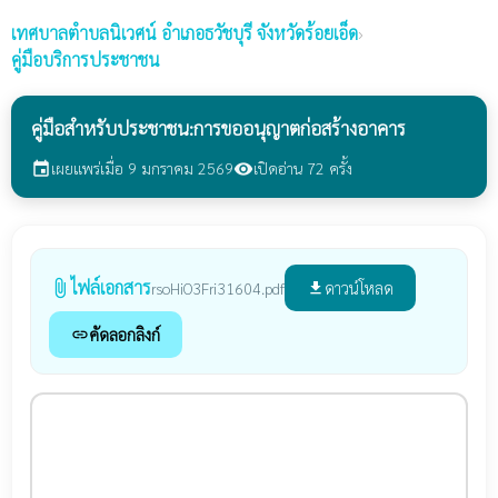
เทศบาลตำบลนิเวศน์
อำเภอธวัชบุรี จังหวัดร้อยเอ็ด
›
คู่มือบริการประชาชน
คู่มือสำหรับประชาชน:การขออนุญาตก่อสร้างอาคาร
เผยแพร่เมื่อ 9 มกราคม 2569
เปิดอ่าน 72 ครั้ง
event
visibility
ไฟล์เอกสาร
attach_file
ดาวน์โหลด
rsoHiO3Fri31604.pdf
file_download
คัดลอกลิงก์
link