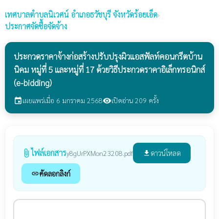
เทศบาลตำบลนิเวศน์
อำเภอธวัชบุรี จังหวัดร้อยเอ็ด
›
ประกาศจัดซื้อจัดจ้าง
ประกวดราคาจ้างก่อสร้างปรับปรุงผิวแอสฟัลท์คอนกรีตบ้าน
นิคม หมู่ที่ 5 และหมู่ที่ 17 ด้วยวิธีประกวดราคาอิเล็กทรอนิกส์
(e-bidding)
เผยแพร่เมื่อ 6 มกราคม 2568
เปิดอ่าน 209 ครั้ง
event
visibility
ไฟล์เอกสาร
attach_file
ดาวน์โหลด
y8gUrPXMon23208.pdf
file_download
คัดลอกลิงก์
link