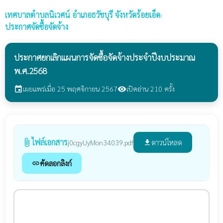
เทศบาลตำบลนิเวศน์
อำเภอธวัชบุรี จังหวัดร้อยเอ็ด
›
ประกาศจัดซื้อจัดจ้าง
ประกาศยกเลิกแผนการจัดซื้อจัดจ้างประจำปีงบประมาณ
พ.ศ.2568
เผยแพร่เมื่อ 25 พฤศจิกายน 2567
เปิดอ่าน 210 ครั้ง
event
visibility
ไฟล์เอกสาร
attach_file
ดาวน์โหลด
j0cgyUyMon34039.pdf
file_download
คัดลอกลิงก์
link