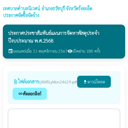
เทศบาลตำบลนิเวศน์
อำเภอธวัชบุรี จังหวัดร้อยเอ็ด
›
ประกาศจัดซื้อจัดจ้าง
ประกาศประชาสัมพันธ์แผนการจัดหาพัสดุประจำ
ปีงบประมาณ พ.ศ.2568
เผยแพร่เมื่อ 11 พฤศจิกายน 2567
เปิดอ่าน 188 ครั้ง
event
visibility
ไฟล์เอกสาร
attach_file
ดาวน์โหลด
tjXMRLyMon24629.pdf
file_download
คัดลอกลิงก์
link