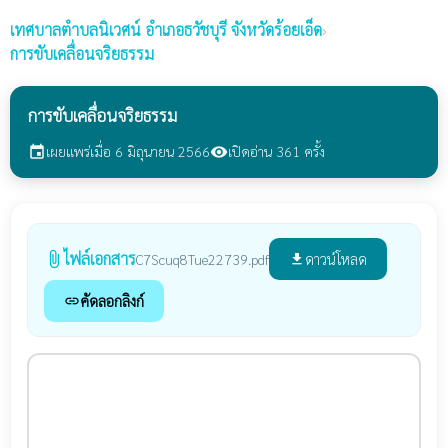
เทศบาลตำบลนิเวศน์
อำเภอธวัชบุรี จังหวัดร้อยเอ็ด
›
การขับเคลื่อนจริยธรรม
การขับเคลื่อนจริยธรรม
เผยแพร่เมื่อ 6 มิถุนายน 2566
เปิดอ่าน 361 ครั้ง
event
visibility
ไฟล์เอกสาร
attach_file
ดาวน์โหลด
C7Scuq8Tue22739.pdf
file_download
คัดลอกลิงก์
link