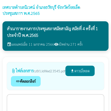
เทศบาลตำบลนิเวศน์
อำเภอธวัชบุรี จังหวัดร้อยเอ็ด
›
ประชุมสภาฯ พ.ศ.2565
สำเนารายงานการประชุมสภาสมัยสามัญ สมัยที่ 4 ครั้งที่ 1
ประจำปี พ.ศ.2565
เผยแพร่เมื่อ 11 มกราคม 2566
เปิดอ่าน 271 ครั้ง
event
visibility
ไฟล์เอกสาร
attach_file
ดาวน์โหลด
tz8fJJdWed23545.pdf
file_download
คัดลอกลิงก์
link