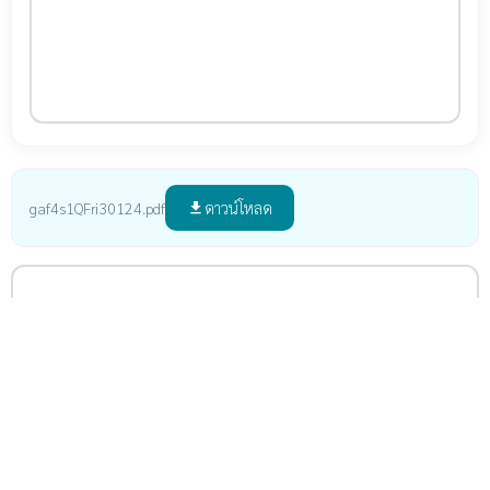
ดาวน์โหลด
gaf4s1QFri30124.pdf
file_download