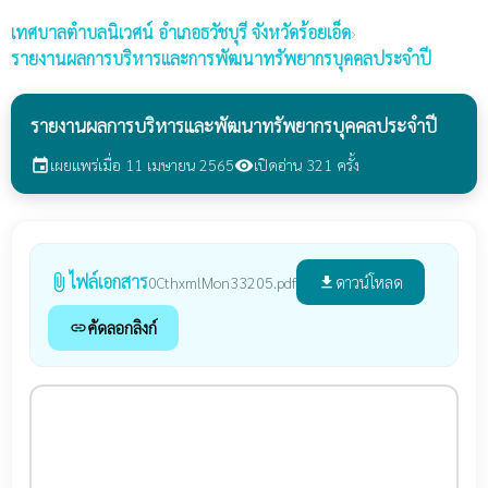
เทศบาลตำบลนิเวศน์
อำเภอธวัชบุรี จังหวัดร้อยเอ็ด
›
รายงานผลการบริหารและการพัฒนาทรัพยากรบุคคลประจำปี
รายงานผลการบริหารและพัฒนาทรัพยากรบุคคลประจำปี
เผยแพร่เมื่อ 11 เมษายน 2565
เปิดอ่าน 321 ครั้ง
event
visibility
ไฟล์เอกสาร
attach_file
ดาวน์โหลด
0CthxmlMon33205.pdf
file_download
คัดลอกลิงก์
link