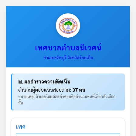
เทศบาลตำบลนิเวศน์
อำเภอธวัชบุรี จังหวัดร้อยเอ็ด
📊 ผลสำรวจความคิดเห็น
จำนวนผู้ตอบแบบสอบถาม:
37 คน
หมายเหตุ: ตัวเลขในแต่ละคำตอบคือจำนวนคนที่เลือกตัวเลือก
นั้น
เพศ