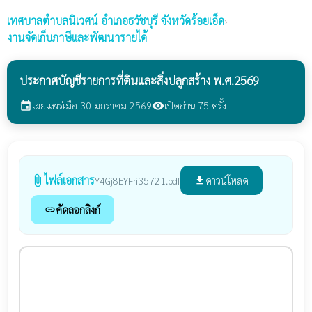
เทศบาลตำบลนิเวศน์
อำเภอธวัชบุรี จังหวัดร้อยเอ็ด
›
งานจัดเก็บภาษีและพัฒนารายได้
ประกาศบัญชีรายการที่ดินและสิ่งปลูกสร้าง พ.ศ.2569
เผยแพร่เมื่อ 30 มกราคม 2569
เปิดอ่าน 75 ครั้ง
event
visibility
ไฟล์เอกสาร
attach_file
ดาวน์โหลด
Y4Gj8EYFri35721.pdf
file_download
คัดลอกลิงก์
link