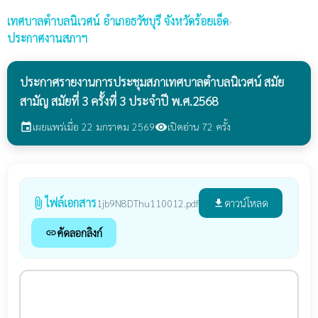
เทศบาลตำบลนิเวศน์
อำเภอธวัชบุรี จังหวัดร้อยเอ็ด
›
ประกาศงานสภาฯ
ประกาศรายงานการประชุมสภาเทศบาลตำบลนิเวศน์ สมัย
สามัญ สมัยที่ 3 ครั้งที่ 3 ประจำปี พ.ศ.2568
เผยแพร่เมื่อ 22 มกราคม 2569
เปิดอ่าน 72 ครั้ง
event
visibility
ไฟล์เอกสาร
attach_file
ดาวน์โหลด
1jb9N8DThu110012.pdf
file_download
คัดลอกลิงก์
link