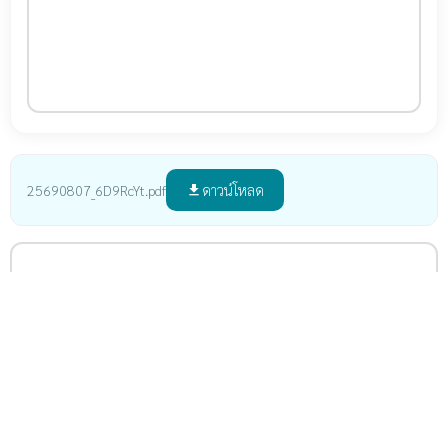
ดาวน์โหลด
25690807_6D9RcYt.pdf
file_download