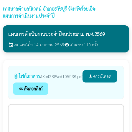
เทศบาลตำบลนิเวศน์
อำเภอธวัชบุรี จังหวัดร้อยเอ็ด
›
แผนการดำเนินงานประจำปี
แผนการดำเนินงานประจำปีงบประมาณ พ.ศ.2569
เผยแพร่เมื่อ 14 มกราคม 2569
เปิดอ่าน 110 ครั้ง
event
visibility
ไฟล์เอกสาร
attach_file
ดาวน์โหลด
AXo42BfWed105538.pdf
file_download
คัดลอกลิงก์
link