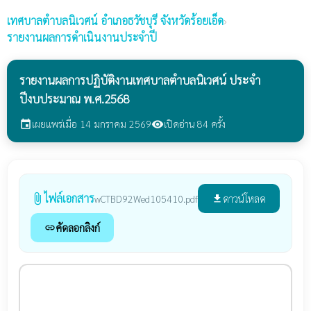
เทศบาลตำบลนิเวศน์
อำเภอธวัชบุรี จังหวัดร้อยเอ็ด
›
รายงานผลการดำเนินงานประจำปี
รายงานผลการปฏิบัติงานเทศบาลตำบลนิเวศน์ ประจำ
ปีงบประมาณ พ.ศ.2568
เผยแพร่เมื่อ 14 มกราคม 2569
เปิดอ่าน 84 ครั้ง
event
visibility
ไฟล์เอกสาร
attach_file
ดาวน์โหลด
wCTBD92Wed105410.pdf
file_download
คัดลอกลิงก์
link