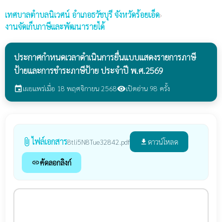
เทศบาลตำบลนิเวศน์
อำเภอธวัชบุรี จังหวัดร้อยเอ็ด
›
งานจัดเก็บภาษีและพัฒนารายได้
ประกาศกำหนดเวลาดำเนินการยื่นแบบแสดงรายการภาษี
ป้ายและการชำระภาษีป้าย ประจำปี พ.ศ.2569
เผยแพร่เมื่อ 18 พฤศจิกายน 2568
เปิดอ่าน 98 ครั้ง
event
visibility
ไฟล์เอกสาร
attach_file
ดาวน์โหลด
8tli5N8Tue32842.pdf
file_download
คัดลอกลิงก์
link