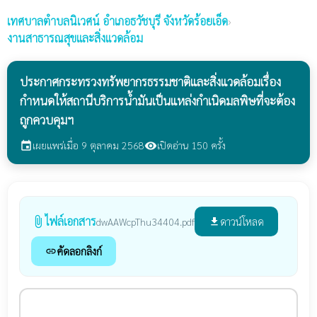
เทศบาลตำบลนิเวศน์
อำเภอธวัชบุรี จังหวัดร้อยเอ็ด
›
งานสาธารณสุขและสิ่งแวดล้อม
ประกาศกระทรวงทรัพยากรธรรมชาติและสิ่งแวดล้อมเรื่อง
กำหนดให้สถานีบริการน้ำมันเป็นแหล่งกำเนิดมลพิษที่จะต้อง
ถูกควบคุมฯ
เผยแพร่เมื่อ 9 ตุลาคม 2568
เปิดอ่าน 150 ครั้ง
event
visibility
ไฟล์เอกสาร
attach_file
ดาวน์โหลด
dwAAWcpThu34404.pdf
file_download
คัดลอกลิงก์
link