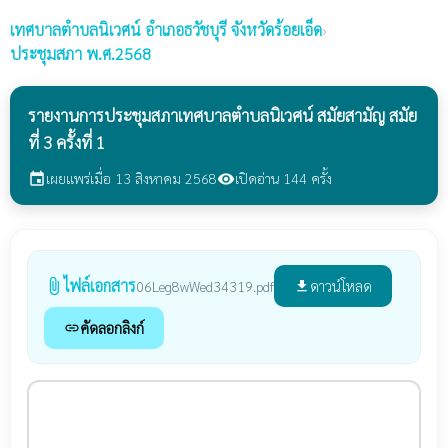
เทศบาลตำบลนิเวศน์
อำเภอธวัชบุรี จังหวัดร้อยเอ็ด
›
ประชุมสภา พ.ศ.2568
รายงานการประชุมสภาเทศบาลตำบลนิเวศน์ สมัยสามัญ สมัย
ที่ 3 ครั้งที่ 1
เผยแพร่เมื่อ 13 สิงหาคม 2568
เปิดอ่าน 144 ครั้ง
event
visibility
ไฟล์เอกสาร
attach_file
ดาวน์โหลด
06Leg8wWed34319.pdf
file_download
คัดลอกลิงก์
link