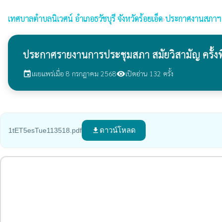
เทศบาลตำบลนิเวศน์
อำเภอธวัชบุรี จังหวัดร้อยเอ็ด
›
ประกาศงานสภาฯ
ประกาศรายงานการประชุมสภา สมัยวิสามัญ ครั้งที
เผยแพร่เมื่อ 8 กรกฎาคม 2568
เปิดอ่าน 132 ครั้ง
event
visibility
ดาวน์โหลด
1tET5esTue113518.pdf
file_download