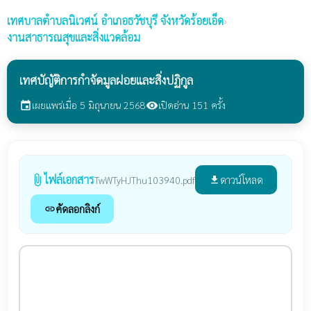
เทศบาลตำบลนิเวศน์
อำเภอธวัชบุรี จังหวัดร้อยเอ็ด
›
งานสาธารณสุขและสิ่งแวดล้อม
เทศบัญัติการกำจัดมูลฝอยและสิ่งปฏิกูล
เผยแพร่เมื่อ 5 มิถุนายน 2568
เปิดอ่าน 151 ครั้ง
event
visibility
ไฟล์เอกสาร
attach_file
ดาวน์โหลด
TwWTyHJThu103940.pdf
file_download
คัดลอกลิงก์
link