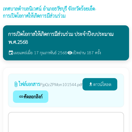
เทศบาลตำบลนิเวศน์
อำเภอธวัชบุรี จังหวัดร้อยเอ็ด
›
การเปิดโอกาศให้เกิดการมีส่วนร่วม
การเปิดโอกาสให้เกิดการมีส่วนร่วม ประจำปีงบประมาณ
พ.ศ.2568
เผยแพร่เมื่อ 17 กุมภาพันธ์ 2568
เปิดอ่าน 187 ครั้ง
event
visibility
ไฟล์เอกสาร
attach_file
ดาวน์โหลด
PjpQzZPMon101544.pdf
file_download
คัดลอกลิงก์
link