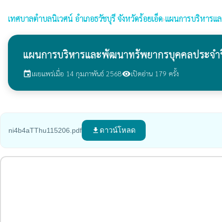
เทศบาลตำบลนิเวศน์
อำเภอธวัชบุรี จังหวัดร้อยเอ็ด
›
แผนการบริหารแล
แผนการบริหารและพัฒนาทรัพยากรบุคคลประจำ
เผยแพร่เมื่อ 14 กุมภาพันธ์ 2568
เปิดอ่าน 179 ครั้ง
event
visibility
ดาวน์โหลด
ni4b4aTThu115206.pdf
file_download