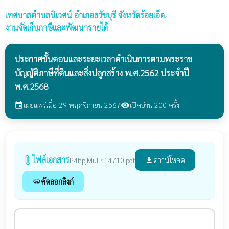
เทศบาลตำบลนิเวศน์
อำเภอธวัชบุรี จังหวัดร้อยเอ็ด
›
งานจัดเก็บภาษีและพัฒนารายได้
ประกาศขั้นตอนและระยะเวลาดำเนินการตามพระราช
บัญญัติภาษีที่ดินและสิ่งปลูกสร้าง พ.ศ.2562 ประจำปี
พ.ศ.2568
เผยแพร่เมื่อ 29 พฤศจิกายน 2567
เปิดอ่าน 200 ครั้ง
event
visibility
ไฟล์เอกสาร
attach_file
ดาวน์โหลด
P4hpjMuFri14710.pdf
file_download
คัดลอกลิงก์
link