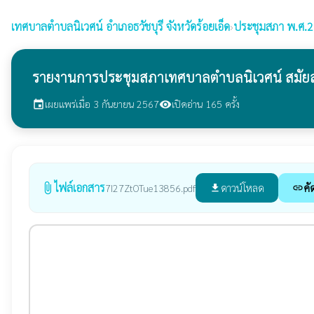
เทศบาลตำบลนิเวศน์
อำเภอธวัชบุรี จังหวัดร้อยเอ็ด
›
ประชุมสภา พ.ศ.
รายงานการประชุมสภาเทศบาลตำบลนิเวศน์ สมัยสามัญ
เผยแพร่เมื่อ 3 กันยายน 2567
เปิดอ่าน 165 ครั้ง
event
visibility
ไฟล์เอกสาร
attach_file
ดาวน์โหลด
คั
7I27ZtOTue13856.pdf
file_download
link