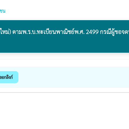
าชน
้งใหม่) ตามพ.ร.บ.ทะเบียนพาณิชย์พ.ศ. 2499 กรณีผู้ขอ
ลอกลิงก์