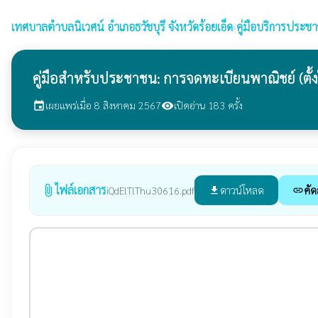
เทศบาลตำบลนิเวศน์
อำเภอธวัชบุรี จังหวัดร้อยเอ็ด
›
คู่มือบริการประช
คู่มือสำหรับประชาชน: การจดทะเบียนพาณิชย์ (ตั
เผยแพร่เมื่อ 8 สิงหาคม 2567
เปิดอ่าน 183 ครั้ง
event
visibility
ไฟล์เอกสาร
attach_file
ดาวน์โหลด
คัด
iQdElTlThu30616.pdf
file_download
link