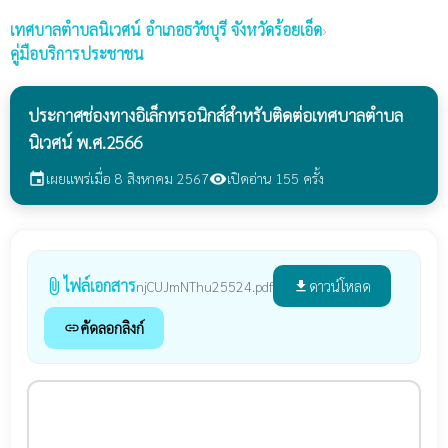
เทศบาลตำบลนิเวศน์
อำเภอธวัชบุรี จังหวัดร้อยเอ็ด
›
คู่มือบริการประชาชน
ประกาศช่องทางอิเล็กทรอนิกส์สำหรับติดต่อเทศบาลตำบล
นิเวศน์ พ.ศ.2566
เผยแพร่เมื่อ 8 สิงหาคม 2567
เปิดอ่าน 155 ครั้ง
event
visibility
ไฟล์เอกสาร
attach_file
ดาวน์โหลด
njCUJmNThu25524.pdf
file_download
คัดลอกลิงก์
link