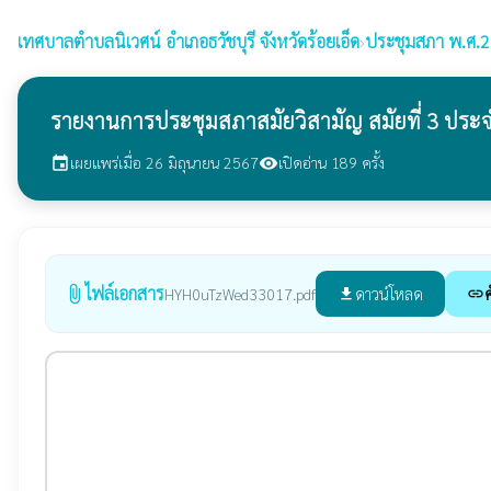
เทศบาลตำบลนิเวศน์
อำเภอธวัชบุรี จังหวัดร้อยเอ็ด
›
ประชุมสภา พ.ศ.
รายงานการประชุมสภาสมัยวิสามัญ สมัยที่ 3 ประจ
เผยแพร่เมื่อ 26 มิถุนายน 2567
เปิดอ่าน 189 ครั้ง
event
visibility
ไฟล์เอกสาร
attach_file
ดาวน์โหลด
ค
HYH0uTzWed33017.pdf
file_download
link