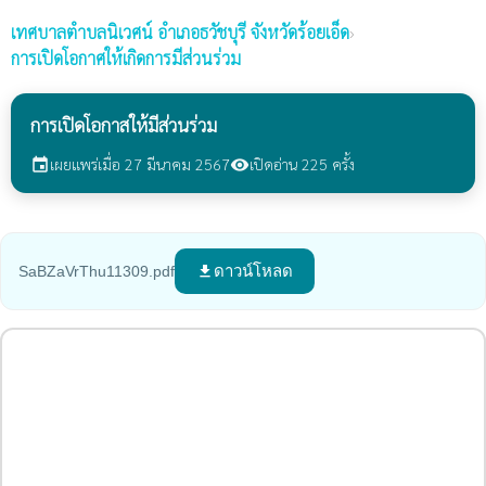
เทศบาลตำบลนิเวศน์
อำเภอธวัชบุรี จังหวัดร้อยเอ็ด
›
การเปิดโอกาศให้เกิดการมีส่วนร่วม
การเปิดโอกาสให้มีส่วนร่วม
เผยแพร่เมื่อ 27 มีนาคม 2567
เปิดอ่าน 225 ครั้ง
event
visibility
ดาวน์โหลด
SaBZaVrThu11309.pdf
file_download