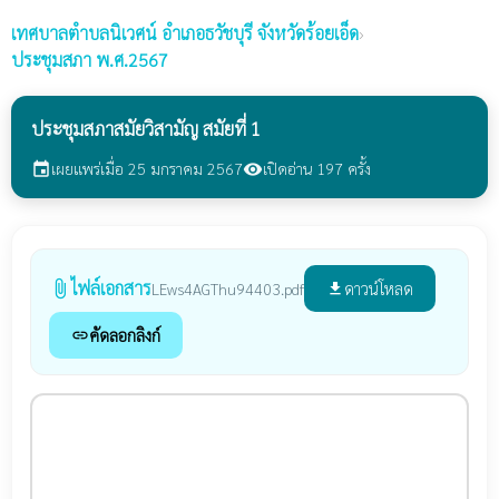
เทศบาลตำบลนิเวศน์
อำเภอธวัชบุรี จังหวัดร้อยเอ็ด
›
ประชุมสภา พ.ศ.2567
ประชุมสภาสมัยวิสามัญ สมัยที่ 1
เผยแพร่เมื่อ 25 มกราคม 2567
เปิดอ่าน 197 ครั้ง
event
visibility
ไฟล์เอกสาร
attach_file
ดาวน์โหลด
LEws4AGThu94403.pdf
file_download
คัดลอกลิงก์
link