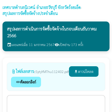
เทศบาลตำบลนิเวศน์
อำเภอธวัชบุรี จังหวัดร้อยเอ็ด
›
สรุปผลการจัดซื้อจัดจ้างประจำเดือน
สรุปผลการดำเนินการจัดซื้อจัดจ้างในรอบเดือนธันวาคม
2566
เผยแพร่เมื่อ 11 มกราคม 2567
เปิดอ่าน 173 ครั้ง
event
visibility
ไฟล์เอกสาร
attach_file
ดาวน์โหลด
cSytyYMThu112402.pdf
file_download
คัดลอกลิงก์
link