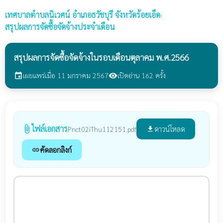
เทศบาลตำบลนิเวศน์
อำเภอธวัชบุรี จังหวัดร้อยเอ็ด
›
สรุปผลการจัดซื้อจัดจ้างประจำเดือน
สรุปผลการจัดซื้อจัดจ้างในรอบเดือนตุลาคม พ.ศ.2566
เผยแพร่เมื่อ 11 มกราคม 2567
เปิดอ่าน 162 ครั้ง
event
visibility
ไฟล์เอกสาร
attach_file
ดาวน์โหลด
Pnct02iThu112151.pdf
file_download
คัดลอกลิงก์
link