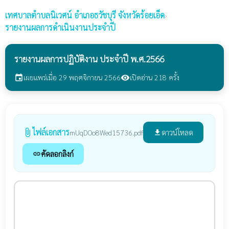
เทศบาลตำบลนิเวศน์
อำเภอธวัชบุรี จังหวัดร้อยเอ็ด
›
รายงานผลการดำเนินงานประจำปี
รายงานผลการปฏิบัติงาน ประจำปี พ.ศ.2566
เผยแพร่เมื่อ 29 พฤศจิกายน 2566
เปิดอ่าน 218 ครั้ง
event
visibility
ไฟล์เอกสาร
attach_file
ดาวน์โหลด
mUqDOo8Wed15736.pdf
file_download
คัดลอกลิงก์
link