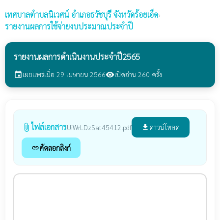
เทศบาลตำบลนิเวศน์
อำเภอธวัชบุรี จังหวัดร้อยเอ็ด
›
รายงานผลการใช้จ่ายงบประมาณประจำปี
รายงานผลการดำเนินงานประจำปี2565
เผยแพร่เมื่อ 29 เมษายน 2566
เปิดอ่าน 260 ครั้ง
event
visibility
ไฟล์เอกสาร
attach_file
ดาวน์โหลด
UiWrLDzSat45412.pdf
file_download
คัดลอกลิงก์
link