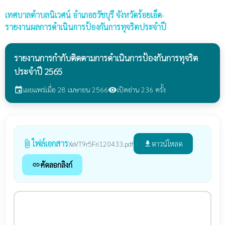
เทศบาลตำบลนิเวศน์
อำเภอธวัชบุรี จังหวัดร้อยเอ็ด
›
รายงานผลการดำเนินการป้องกันการทุจริตประจำปี
รายงานการกำกับติดตามการดำเนินการป้องกันการทุจริต
ประจำปี 2565
เผยแพร่เมื่อ 28 เมษายน 2566
เปิดอ่าน 236 ครั้ง
event
visibility
ไฟล์เอกสาร
attach_file
ดาวน์โหลด
XeVT9r5Fri120433.pdf
file_download
คัดลอกลิงก์
link