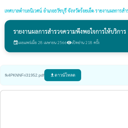
เทศบาลตำบลนิเวศน์
อำเภอธวัชบุรี จังหวัดร้อยเอ็ด
›
รายงานผลการสำร
รายงานผลการสำรวจความพึงพอใจการให้บริการ
เผยแพร่เมื่อ 28 เมษายน 2566
เปิดอ่าน 218 ครั้ง
event
visibility
ดาวน์โหลด
fk4PKNNFri31952.pdf
file_download