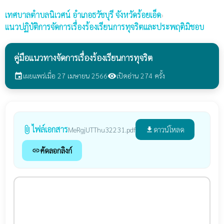
เทศบาลตำบลนิเวศน์
อำเภอธวัชบุรี จังหวัดร้อยเอ็ด
›
แนวปฏิบัติการจัดการเรื่องร้องเรียนการทุจริตและประพฤติมิชอบ
คู่มือแนวทางจัดการเรื่องร้องเรียนการทุจริต
เผยแพร่เมื่อ 27 เมษายน 2566
เปิดอ่าน 274 ครั้ง
event
visibility
ไฟล์เอกสาร
attach_file
ดาวน์โหลด
MeRgjUTThu32231.pdf
file_download
คัดลอกลิงก์
link