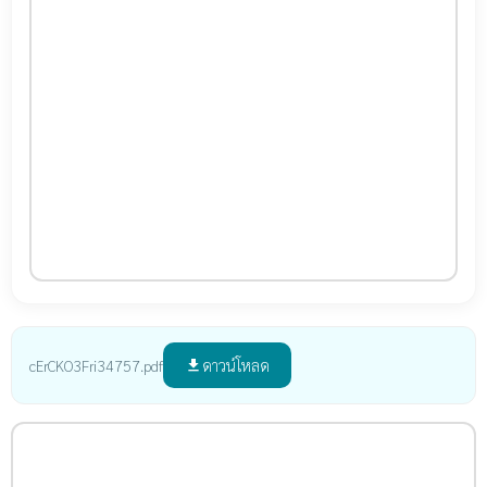
ดาวน์โหลด
cErCKO3Fri34757.pdf
file_download