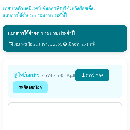
เทศบาลตำบลนิเวศน์
อำเภอธวัชบุรี จังหวัดร้อยเอ็ด
›
แผนการใช้จ่ายงบประมาณประจำปี
แผนการใช้จ่ายงบประมาณประจำปี
เผยแพร่เมื่อ 22 เมษายน 2565
เปิดอ่าน 291 ครั้ง
event
visibility
ไฟล์เอกสาร
attach_file
ดาวน์โหลด
nxEY74fFri94509.pdf
file_download
คัดลอกลิงก์
link