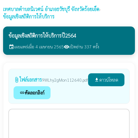
เทศบาลตำบลนิเวศน์
อำเภอธวัชบุรี จังหวัดร้อยเอ็ด
›
ข้อมูลเชิงสถิติการให้บริการ
ข้อมูลเชิงสถิติการให้บริการปี2564
เผยแพร่เมื่อ 4 เมษายน 2565
เปิดอ่าน 337 ครั้ง
event
visibility
ไฟล์เอกสาร
attach_file
ดาวน์โหลด
9WLhy2gMon112640.pdf
file_download
คัดลอกลิงก์
link