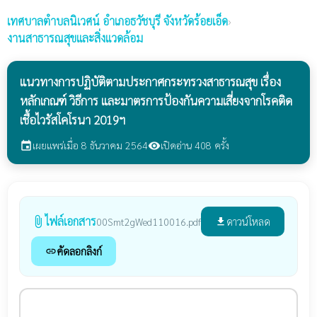
เทศบาลตำบลนิเวศน์
อำเภอธวัชบุรี จังหวัดร้อยเอ็ด
›
งานสาธารณสุขและสิ่งแวดล้อม
แนวทางการปฏิบัติตามประกาศกระทรวงสาธารณสุข เรื่อง
หลักเกณฑ์ วิธีการ และมาตรการป้องกันความเสี่ยงจากโรคติด
เชื้อไวรัสโคโรนา 2019ฯ
เผยแพร่เมื่อ 8 ธันวาคม 2564
เปิดอ่าน 408 ครั้ง
event
visibility
ไฟล์เอกสาร
attach_file
ดาวน์โหลด
00Smt2gWed110016.pdf
file_download
คัดลอกลิงก์
link