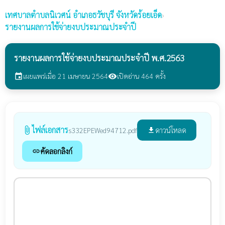
เทศบาลตำบลนิเวศน์
อำเภอธวัชบุรี จังหวัดร้อยเอ็ด
›
รายงานผลการใช้จ่ายงบประมาณประจำปี
รายงานผลการใช้จ่ายงบประมาณประจำปี พ.ศ.2563
เผยแพร่เมื่อ 21 เมษายน 2564
เปิดอ่าน 464 ครั้ง
event
visibility
ไฟล์เอกสาร
attach_file
ดาวน์โหลด
s332EPEWed94712.pdf
file_download
คัดลอกลิงก์
link