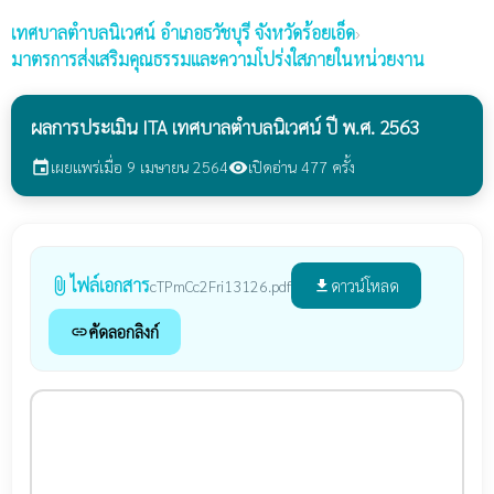
เทศบาลตำบลนิเวศน์
อำเภอธวัชบุรี จังหวัดร้อยเอ็ด
›
มาตรการส่งเสริมคุณธรรมและความโปร่งใสภายในหน่วยงาน
ผลการประเมิน ITA เทศบาลตำบลนิเวศน์ ปี พ.ศ. 2563
เผยแพร่เมื่อ 9 เมษายน 2564
เปิดอ่าน 477 ครั้ง
event
visibility
ไฟล์เอกสาร
attach_file
ดาวน์โหลด
cTPmCc2Fri13126.pdf
file_download
คัดลอกลิงก์
link