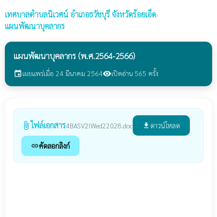
เทศบาลตำบลนิเวศน์
อำเภอธวัชบุรี จังหวัดร้อยเอ็ด
›
แผนพัฒนาบุคลากร
แผนพัฒนาบุคลากร (พ.ศ.2564-2566)
เผยแพร่เมื่อ 24 มีนาคม 2564
เปิดอ่าน 565 ครั้ง
event
visibility
ไฟล์เอกสาร
attach_file
ดาวน์โหลด
4BASV2lWed22028.doc
file_download
คัดลอกลิงก์
link