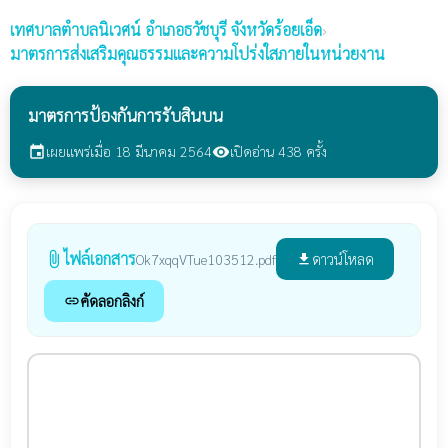
เทศบาลตำบลนิเวศน์
อำเภอธวัชบุรี จังหวัดร้อยเอ็ด
›
มาตรการส่งเสริมคุณธรรมและความโปร่งใสภายในหน่วยงาน
มาตรการป้องกันการรับสินบน
เผยแพร่เมื่อ 18 มีนาคม 2564
เปิดอ่าน 438 ครั้ง
event
visibility
ไฟล์เอกสาร
attach_file
ดาวน์โหลด
Ok7xqqVTue103512.pdf
file_download
คัดลอกลิงก์
link