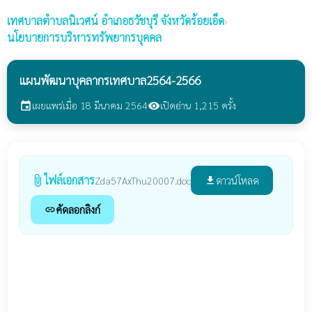
เทศบาลตำบลนิเวศน์
อำเภอธวัชบุรี จังหวัดร้อยเอ็ด
›
นโยบายการบริหารทรัพยากรบุคคล
แผนพัฒนาบุคลากรเทศบาล2564-2566
เผยแพร่เมื่อ 18 มีนาคม 2564
เปิดอ่าน 1,215 ครั้ง
event
visibility
ไฟล์เอกสาร
attach_file
ดาวน์โหลด
Zda57AxThu20007.doc
file_download
คัดลอกลิงก์
link